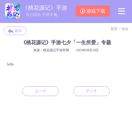
《桃花源记》手游
游戏下载
良心回合 不肝不氪
首页
>
综合
返回
《桃花源记》手游七夕「一生所爱」专题
来源：桃花源记手游官网
2025年08月20日
hello
上一个
下一个