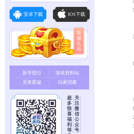
安卓下载
IOS下载
新
服
礼
包
新手指引
游戏资料站
灵兽图鉴
玩家招募
超
关
多
注
惊
微
喜
信
福
公
利
众
等
号