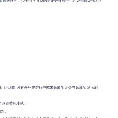
却越来越少。少主何不将您的灵宠分神放于小店处完成委托呢？
委托（若刷新时有任务在进行中或未领取奖励会在领取奖励后刷
力派遣委托小队；
奖励；