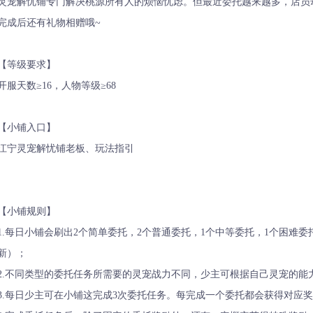
灵宠解忧铺专门解决桃源所有人的烦恼忧虑。但最近委托越来越多，店员
完成后还有礼物相赠哦~
【等级要求】
开服天数≥16，人物等级≥68
【小铺入口】
江宁灵宠解忧铺老板、玩法指引
【小铺规则】
1.每日小铺会刷出2个简单委托，2个普通委托，1个中等委托，1个困难
新）；
2.不同类型的委托任务所需要的灵宠战力不同，少主可根据自己灵宠的能
3.每日少主可在小铺这完成3次委托任务。每完成一个委托都会获得对应