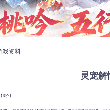
游戏资料
灵宠解
【简介】