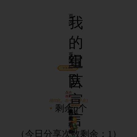
更
我
改
的
更
组
宣
改
队
言
宣
7
剩余
个
0
寒
7天
天灵
培
洗髓
随
天
翼
头
丹*1
养
丹礼
机
言
足
虎
像
丹
盒
宝
迹
坐
秀
宝
石
x1
骑
卡
盒
（今日分享次数剩余：
1
）