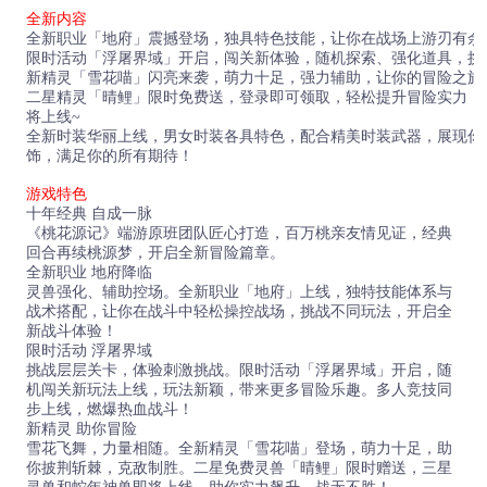
全新内容
全新职业「地府」震撼登场，独具特色技能，让你在战场上游刃有余
限时活动「浮屠界域」开启，闯关新体验，随机探索、强化道具，挑
新精灵「雪花喵」闪亮来袭，萌力十足，强力辅助，让你的冒险之旅
二星精灵「晴鲤」限时免费送，登录即可领取，轻松提升冒险实力，
将上线~
全新时装华丽上线，男女时装各具特色，配合精美时装武器，展现你
饰，满足你的所有期待！
游戏特色
十年经典 自成一脉
《桃花源记》端游原班团队匠心打造，百万桃亲友情见证，经典
回合再续桃源梦，开启全新冒险篇章。
全新职业 地府降临
灵兽强化、辅助控场。全新职业「地府」上线，独特技能体系与
战术搭配，让你在战斗中轻松操控战场，挑战不同玩法，开启全
新战斗体验！
限时活动 浮屠界域
挑战层层关卡，体验刺激挑战。限时活动「浮屠界域」开启，随
机闯关新玩法上线，玩法新颖，带来更多冒险乐趣。多人竞技同
步上线，燃爆热血战斗！
新精灵 助你冒险
雪花飞舞，力量相随。全新精灵「雪花喵」登场，萌力十足，助
你披荆斩棘，克敌制胜。二星免费灵兽「晴鲤」限时赠送，三星