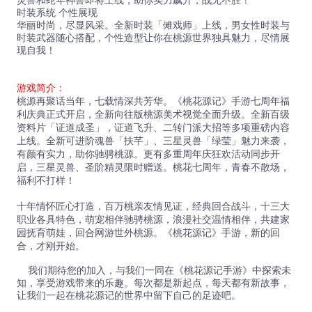
灵兽和蛇年神兽即将上线，助你实力飙升，战无不胜！
时装系统 个性展现
华丽时尚，尽显风采。全新时装「傩戏师」上线，男女性时装与
时装武器随心搭配，个性造型让你在桃源世界独具魅力，尽情展
现自我！
游戏简介：
桃源再聚话当年，七载情深共芳华。《桃花源记》手游七周年福
利庆典正式开启，全新向往版桃源美术视觉全面升级。全新百级
资料片「证道成圣」，证道飞升、二转门派大招等多项重磅内容
上线。全新可进阶魂兽「扶芊」、三星灵兽「绿莹」魅力来袭，
有颜有实力，助你驰骋桃源。更有多重周年庆狂欢活动同步开
启，三星灵兽、圣阶精灵限时赠送。桃花七周年，青春不散场，
福利不打样！
十年情怀匠心打造，百万桃亲友情见证，经典回合战斗，十三大
职业各具特色，萌宠相伴驰骋桃源，浪漫社交温情相伴，共建家
园抚育萌娃，回合网游世外桃源。《桃花源记》手游，新的回
合，才刚开始。
我们期待您的加入，与我们一同在《桃花源记手游》中探索未
知，享受游戏带来的乐趣。每次都是新起点，每天都有新故事，
让我们一起在桃花源记的世界中留下自己的足迹吧。