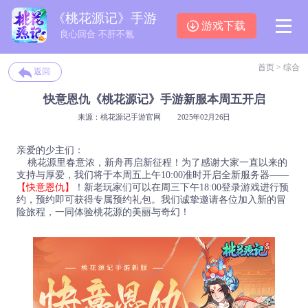
《桃花源记》手游
游戏下载
良心回合 不肝不氪
首页
>
综合
返回
快意恩仇《桃花源记》手游新服本周五开启
来源：桃花源记手游官网
2025年02月26日
亲爱的少主们：
桃花源里春意浓，新舟再启新征程！为了感谢大家一直以来的
支持与厚爱，我们将于本周五上午10:00准时开启全新服务器——
【快意恩仇】
！新老玩家们可以在周三下午18:00登录游戏进行预
约，预约即可获得专属预约礼包。我们诚挚邀请各位加入新的冒
险旅程，一同体验桃花源的美丽与奇幻！