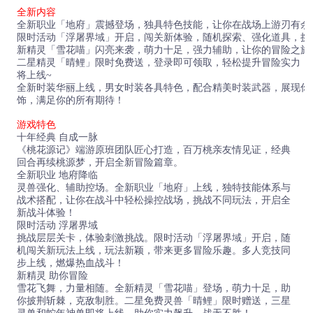
全新内容
全新职业「地府」震撼登场，独具特色技能，让你在战场上游刃有余
限时活动「浮屠界域」开启，闯关新体验，随机探索、强化道具，挑
新精灵「雪花喵」闪亮来袭，萌力十足，强力辅助，让你的冒险之旅
二星精灵「晴鲤」限时免费送，登录即可领取，轻松提升冒险实力，
将上线~
全新时装华丽上线，男女时装各具特色，配合精美时装武器，展现你
饰，满足你的所有期待！
游戏特色
十年经典 自成一脉
《桃花源记》端游原班团队匠心打造，百万桃亲友情见证，经典
回合再续桃源梦，开启全新冒险篇章。
全新职业 地府降临
灵兽强化、辅助控场。全新职业「地府」上线，独特技能体系与
战术搭配，让你在战斗中轻松操控战场，挑战不同玩法，开启全
新战斗体验！
限时活动 浮屠界域
挑战层层关卡，体验刺激挑战。限时活动「浮屠界域」开启，随
机闯关新玩法上线，玩法新颖，带来更多冒险乐趣。多人竞技同
步上线，燃爆热血战斗！
新精灵 助你冒险
雪花飞舞，力量相随。全新精灵「雪花喵」登场，萌力十足，助
你披荆斩棘，克敌制胜。二星免费灵兽「晴鲤」限时赠送，三星