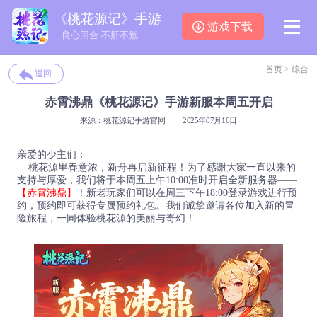
《桃花源记》手游
游戏下载
良心回合 不肝不氪
首页
>
综合
返回
赤霄沸鼎《桃花源记》手游新服本周五开启
来源：桃花源记手游官网
2025年07月16日
亲爱的少主们：
桃花源里春意浓，新舟再启新征程！为了感谢大家一直以来的
支持与厚爱，我们将于本周五上午10:00准时开启全新服务器——
【赤霄沸鼎】
！新老玩家们可以在周三下午18:00登录游戏进行预
约，预约即可获得专属预约礼包。我们诚挚邀请各位加入新的冒
险旅程，一同体验桃花源的美丽与奇幻！