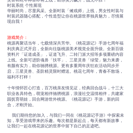
灵兽和蛇年神兽即将上线，助你实力飙升，战无不胜！
时装系统 个性展现
华丽时尚，尽显风采。全新时装「傩戏师」上线，男女性时装与
时装武器随心搭配，个性造型让你在桃源世界独具魅力，尽情展
现自我！
游戏简介：
桃源再聚话当年，七载情深共芳华。《桃花源记》手游七周年福
利庆典正式开启，全新向往版桃源美术视觉全面升级。全新百级
资料片「证道成圣」，证道飞升、二转门派大招等多项重磅内容
上线。全新可进阶魂兽「扶芊」、三星灵兽「绿莹」魅力来袭，
有颜有实力，助你驰骋桃源。更有多重周年庆狂欢活动同步开
启，三星灵兽、圣阶精灵限时赠送。桃花七周年，青春不散场，
福利不打样！
十年情怀匠心打造，百万桃亲友情见证，经典回合战斗，十三大
职业各具特色，萌宠相伴驰骋桃源，浪漫社交温情相伴，共建家
园抚育萌娃，回合网游世外桃源。《桃花源记》手游，新的回
合，才刚开始。
我们期待您的加入，与我们一同在《桃花源记手游》中探索未
知，享受游戏带来的乐趣。每次都是新起点，每天都有新故事，
让我们一起在桃花源记的世界中留下自己的足迹吧。