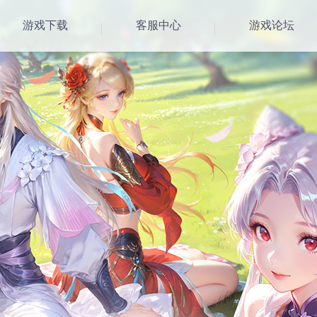
游戏下载
客服中心
游戏论坛