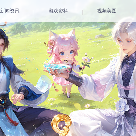
新闻资讯
游戏资料
视频美图