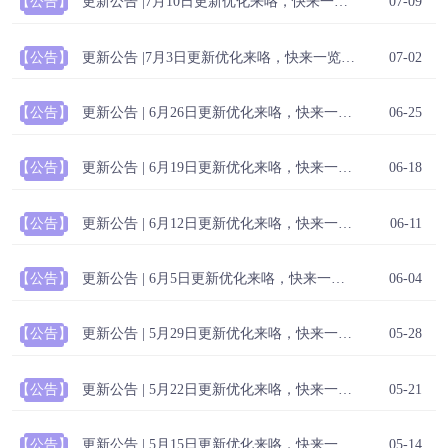
【公告】
更新公告 |7月10日更新优化来咯，快来一览具体内容吧！
07-09
【公告】
更新公告 |7月3日更新优化来咯，快来一览具体内容吧！
07-02
【公告】
更新公告 | 6月26日更新优化来咯，快来一览具体内容吧！
06-25
【公告】
更新公告 | 6月19日更新优化来咯，快来一览具体内容吧！
06-18
【公告】
更新公告 | 6月12日更新优化来咯，快来一览具体内容吧！
06-11
【公告】
更新公告 | 6月5日更新优化来咯，快来一览具体内容吧！
06-04
【公告】
更新公告 | 5月29日更新优化来咯，快来一览具体内容吧！
05-28
【公告】
更新公告 | 5月22日更新优化来咯，快来一览具体内容吧！
05-21
【公告】
更新公告 | 5月15日更新优化来咯，快来一览具体内容吧！
05-14