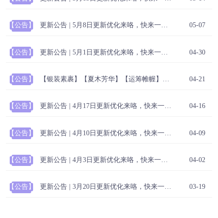
【公告】
更新公告 | 5月8日更新优化来咯，快来一览具体内容吧！
05-07
【公告】
更新公告 | 5月1日更新优化来咯，快来一览具体内容吧！
04-30
【公告】
【银装素裹】【夏木芳华】【运筹帷幄】【翩翩君子】长期未登录角色清理公告
04-21
【公告】
更新公告 | 4月17日更新优化来咯，快来一览具体内容吧！
04-16
【公告】
更新公告 | 4月10日更新优化来咯，快来一览具体内容吧！
04-09
【公告】
更新公告 | 4月3日更新优化来咯，快来一览具体内容吧！
04-02
【公告】
更新公告 | 3月20日更新优化来咯，快来一览具体内容吧！
03-19