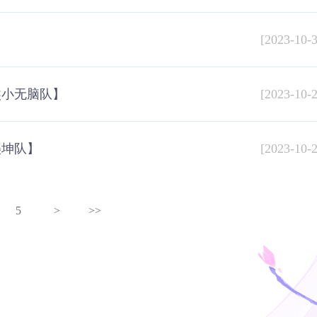
[2023-10-3
熊小无脑队】
[2023-10-2
美坤队】
[2023-10-2
5
>
>>