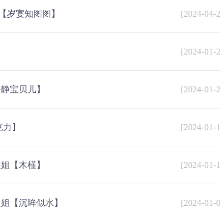
裹【岁宴知图图】
[2024-04-2
[2024-01-2
静静宝贝儿】
[2024-01-2
克力】
[2024-01-1
姐姐【木槿】
[2024-01-1
姐姐【沉眸似水】
[2024-01-0