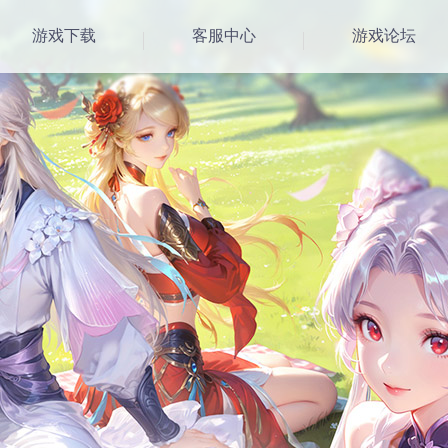
游戏下载
客服中心
游戏论坛