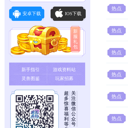
热点
安卓下载
IOS下载
热点
新
服
礼
包
热点
新手指引
游戏资料站
热点
灵兽图鉴
玩家招募
超
关
热点
多
注
惊
微
喜
信
福
公
热点
利
众
等
号