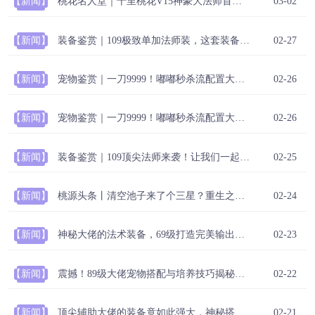
【新闻】
桃花名人堂｜十里桃花V15神豪大法师首次公开三大逆天配置！
03-02
【新闻】
装备鉴赏｜109极致单加法师装，这套装备让队友直呼开挂！
02-27
【新闻】
宠物鉴赏｜一刀9999！嘟嘟秒杀流配置大曝光！
02-26
【新闻】
宠物鉴赏｜一刀9999！嘟嘟秒杀流配置大曝光！
02-26
【新闻】
装备鉴赏｜109顶尖法师来袭！让我们一起来欣赏他的单加装备！
02-25
【新闻】
桃源头条丨清空池子来了个三星？重生之我在桃源打工赚桃第1天：成为左右护法
02-24
【新闻】
神秘大佬的法术装备，69级打造完美输出方案！@装备鉴赏
02-23
【新闻】
震撼！89级大佬宠物搭配与培养技巧揭秘@宠物鉴赏
02-22
【新闻】
顶尖辅助大佬的装备竟如此强大，神秘搭配曝光！@装备鉴赏
02-21