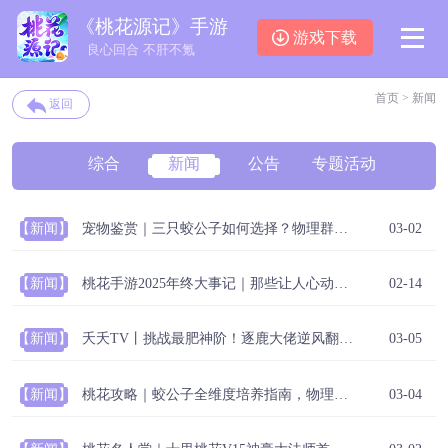
《桃花源记》手游
游戏下载
良心回合 不肝不氪
首页
>
新闻
返回
综合
新闻
公告
专题活动
【新闻】
宠物鉴赏｜三只蛟公子如何选择？物理群攻宠不只看攻击力？
03-02
【新闻】
桃花手游2025年终大事记｜那些让人心动的瞬间，我们一起走过
02-14
【新闻】
夭夭TV丨挑战最肥神阶！逐鹿大佬逆风翻盘！满资质的变异野猪！
03-05
【新闻】
桃花攻略｜蛟公子全维度培养指南，物理群攻系数竟超面板300%？
03-04