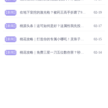
【新闻】
在地下室挖的激光枪？被药王高手折磨了99回合，最乌龟的打架@头条
02-19
【新闻】
桃源头条丨这可如何是好？这属性我先投个稿！三星总算你来了！
02-17
【新闻】
桃花攻略｜打造你的专属小哪吒！灵珠子的终极养成攻略！
02-15
【新闻】
桃花攻略｜免费三星一刀五位数伤害？秒杀对手的最强单攻宠物！
02-14
【新闻】
桃源头条丨有比这幻境神赋奖励更多的吗？这资质太完美了！！这炼魂太完美了！！
02-12
【新闻】
装备鉴赏｜这就是封印辅助的终极装备！89级全能辅助大佬搭配鉴赏！
02-11
【新闻】
桃源头条丨桃花对我不薄？好纠结啊...这个奖杯你们见过不
02-10